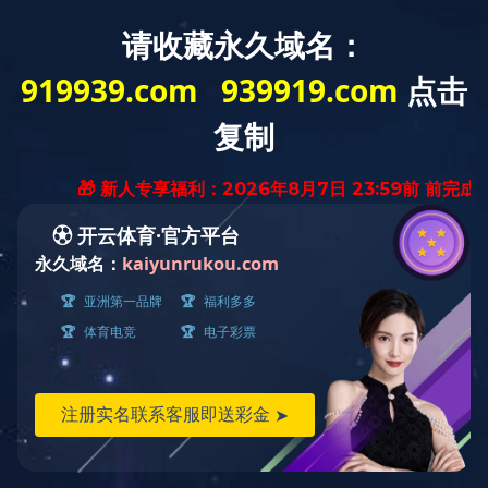
招贤纳士
人才理念
企业目标：成为一家最具影响力的综合性工程咨询企业
企业文化：专业、亲和力、凝聚力和卓越的团队风采
企业宗旨：质量第一、顾客至上
经营理念：以人为本，以诚为信，追求卓越，服务社会
企业精神：科学、独立、公正、诚信
我们的团队：
一支训练有素的队伍
一支富有团队精神的队伍
一支本着公正、诚信为信条竭诚为你服务的队伍
首页
/
关于我们
/
新闻中心
/
业务范围
/
分支机构
/
工程业绩
/
招贤纳士
/
乐鱼（中国）
Copyright © 2018 乐鱼手机版app. All rights reserved
闽ICP备18011679号-1
闽ICP备18011679号-1
九游网页版·官方端网站
|
星空官方网页版
|
j9体育·(sports)官
方网站
|
乐动手机官方网站
|
世界杯网址大全_世界杯网站网页
|
开云官方网址
|
星空app官方官网
|
九游体育(中国)官方网站
|
开云网页版登录入口
|