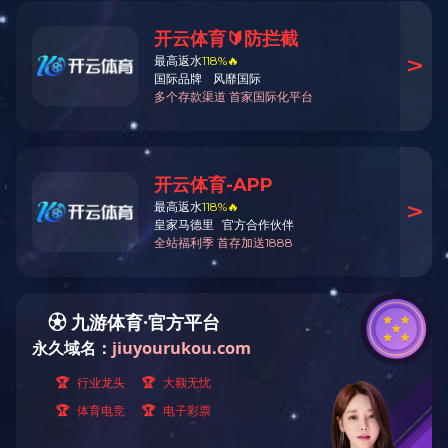
Copyright © 2018 乐鱼手机版app. All rights reserved
闽ICP备18011679号-1
闽ICP备18011679号-1
九游网页版·官方端网站
|
星空官方网页版
|
j9体育·(sports)官
方网站
|
乐动手机官方网站
|
世界杯网址大全_世界杯网站网页
|
开云官方网址
|
星空app官方官网
|
九游体育(中国)官方网站
|
开云网页版登录入口
|