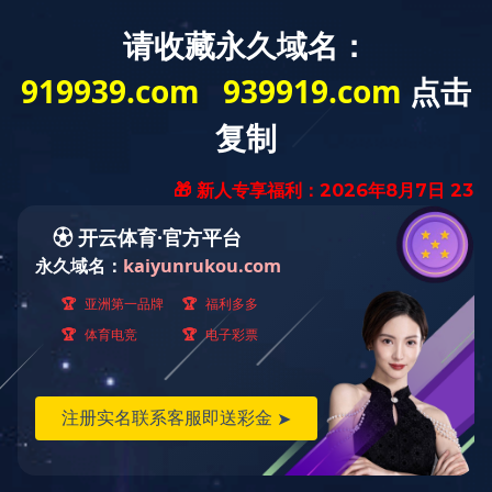
分支机构
分支机构
乐鱼手机版app南平分公司
南平分公司系福乐鱼手机版app在南平设立的分支机构，成
立于2014年09月，分公司办公场面积约100平米，在职员工8
人，其中注册造价师2人，造价员1人，工程师2人，工程技术
人员分布齐全、技术力量雄厚。业务范围涉及：工程概预结
算、工程量清单编制、工程招标代理、政府采购招标代理、工
程项目立项咨询、可行性研究决策报告、工程估算等业务。公
司社会信誉高、服务意识强，在厦门经济特区享有较高知名
度。
我们将秉持“求实、公正、优质、高效”的服务宗旨、“以人为
本 、顾客满意”的服务理念，一如既往为社会各界提供最优质
的服务！
◆联系方式：
福乐鱼手机版app南平分公司
地址：乐鱼手机版app
分公司负责人：谢培青 13950637966
招标代理部：0599-8899933
造价咨询部：15306940646
传真：0599-8838230
首页
/
关于我们
/
新闻中心
/
业务范围
/
分支机构
/
工程业绩
/
招贤纳士
/
乐鱼（中国）